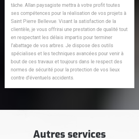
tâche. Allan paysagiste mettra à votre profit toutes
ses compétences pour la réalisation de vos projets à
Saint Pierre Bellevue. Visant la satisfaction de la
clientèle, je vous offrirai une prestation de qualité tout
en respectant les délais impartis pour terminer
l’abattage de vos arbres. Je dispose des outils
spécialises et les techniques avancées pour venir à
bout de ces travaux et toujours dans le respect des
normes de sécurité pour la protection de vos lieux
contre d’éventuels accidents.
Autres services