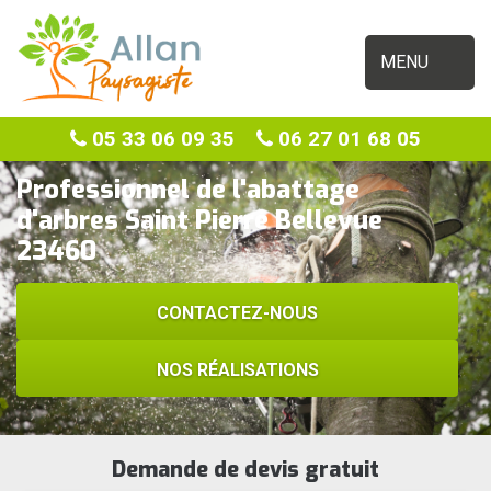
MENU
05 33 06 09 35
06 27 01 68 05
Professionnel de l'abattage
d'arbres Saint Pierre Bellevue
23460
CONTACTEZ-NOUS
NOS RÉALISATIONS
Demande de devis gratuit