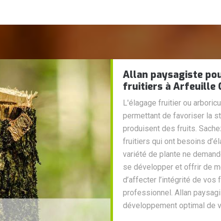
Allan paysagiste pou
fruitiers à Arfeuille
L'élagage fruitier ou arboricu
permettant de favoriser la sti
produisent des fruits. Sache
fruitiers qui ont besoins d’é
variété de plante ne demand
se développer et offrir de m
d’affecter l’intégrité de vos 
professionnel. Allan paysagi
développement optimal de vo