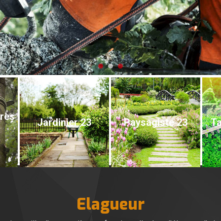
bres
Jardinier 23
Paysagiste 23
Ta
Elagueur