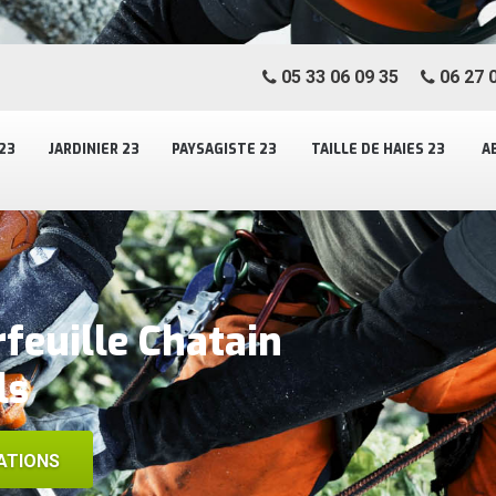
05 33 06 09 35
06 27 0
23
JARDINIER 23
PAYSAGISTE 23
TAILLE DE HAIES 23
A
feuille Chatain
ls
ATIONS