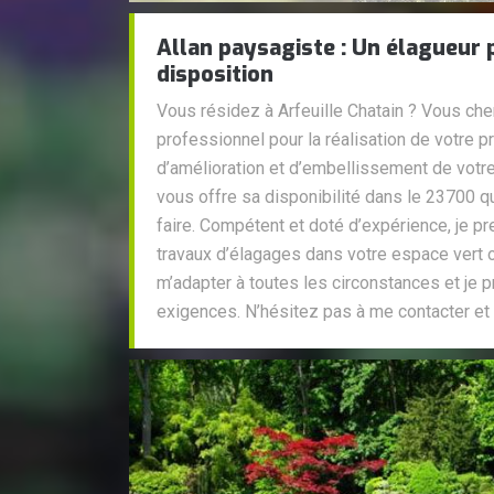
Allan paysagiste : Un élagueur 
disposition
Vous résidez à Arfeuille Chatain ? Vous ch
professionnel pour la réalisation de votre pr
d’amélioration et d’embellissement de votre
vous offre sa disponibilité dans le 23700 qu
faire. Compétent et doté d’expérience, je pr
travaux d’élagages dans votre espace vert o
m’adapter à toutes les circonstances et je 
exigences. N’hésitez pas à me contacter et