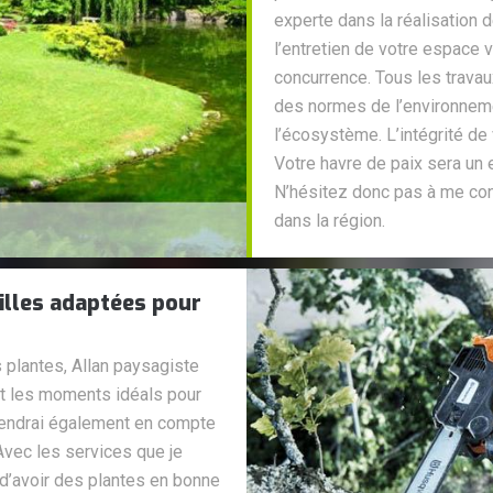
experte dans la réalisation 
l’entretien de votre espace v
concurrence. Tous les travau
des normes de l’environnem
l’écosystème. L’intégrité de
Votre havre de paix sera un e
N’hésitez donc pas à me cont
dans la région.
ailles adaptées pour
 plantes, Allan paysagiste
ait les moments idéals pour
tiendrai également en compte
Avec les services que je
d’avoir des plantes en bonne