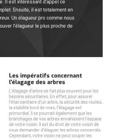
. Il est intéressant d’appel ce
mplet. Ensuite, il est totalement en
gereux. Un élagueur pro comme nous
rouver l’élagueur le plus proche de
Les impératifs concernant
l’élagage des arbres
L’élagage d’arbre se fait plus souvent pour les
besoins sécuritaires. En effet, pour assurer
l'état sanitaire d'un arbre, la sécurité des routes,
la stabilité bord de rives, l’élagage est
primordial. Il se pourrait également que les
branchages de vos arbres envahissent l’espace
de votre voisin. Il est du droit de votre voisin de
vous demander d’élaguer les arbres concernés.
Cependant, votre voisin ne peut couper les