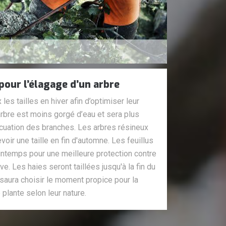
our l’élagage d’un arbre
es tailles en hiver afin d’optimiser leur
arbre est moins gorgé d’eau et sera plus
évacuation des branches. Les arbres résineux
voir une taille en fin d'automne. Les feuillus
rintemps pour une meilleure protection contre
ve. Les haies seront taillées jusqu'à la fin du
saura choisir le moment propice pour la
 plante selon leur nature.