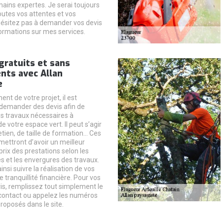
mains expertes. Je serai toujours
outes vos attentes et vos
ésitez pas à demander vos devis
formations sur mes services.
gratuits et sans
ts avec Allan
e
nt de votre projet, il est
demander des devis afin de
es travaux nécessaires à
de votre espace vert. Il peut s’agir
retien, de taille de formation… Ces
mettront d’avoir un meilleur
prix des prestations selon les
és et les envergures des travaux.
nsi suivre la réalisation de vos
e tranquillité financière. Pour vos
s, remplissez tout simplement le
contact ou appelez les numéros
roposés dans le site.