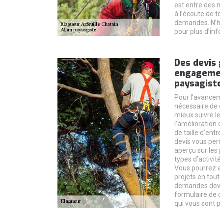
est entre des 
à l’écoute de t
demandes. N’h
pour plus d’in
Des devis 
engagemen
paysagist
Pour l’avanceme
nécessaire de 
mieux suivre l
l’amélioration 
de taille d’ent
devis vous per
aperçu sur les 
types d’activit
Vous pourrez ai
projets en tout
demandes devi
formulaire de 
qui vous sont p