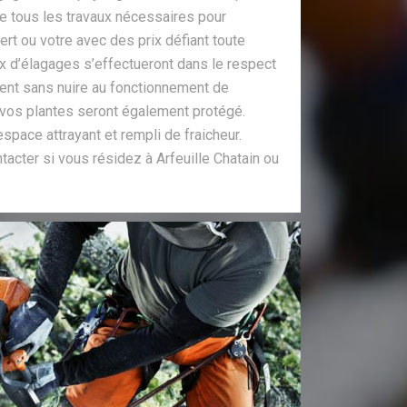
de tous les travaux nécessaires pour
ert ou votre avec des prix défiant toute
x d’élagages s’effectueront dans le respect
ent sans nuire au fonctionnement de
 vos plantes seront également protégé.
space attrayant et rempli de fraicheur.
acter si vous résidez à Arfeuille Chatain ou