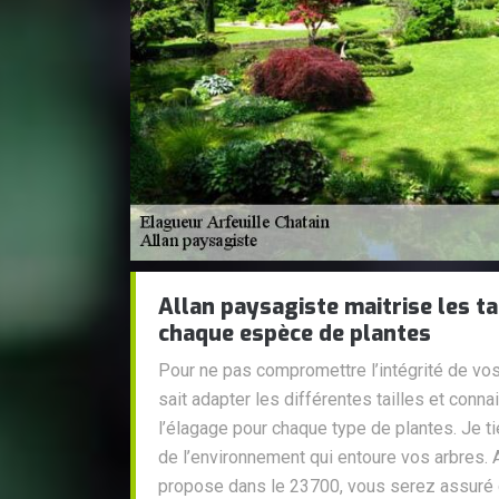
Allan paysagiste maitrise les t
chaque espèce de plantes
Pour ne pas compromettre l’intégrité de vos
sait adapter les différentes tailles et conn
l’élagage pour chaque type de plantes. Je 
de l’environnement qui entoure vos arbres. 
propose dans le 23700, vous serez assuré 