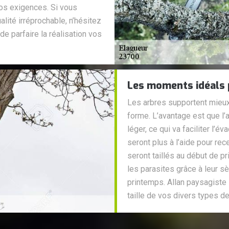
vos exigences. Si vous
lité irréprochable, n’hésitez
e parfaire la réalisation vos
Les moments idéals p
Les arbres supportent mieux l
forme. L’avantage est que l’
léger, ce qui va faciliter l’
seront plus à l’aide pour rece
seront taillés au début de p
les parasites grâce à leur sè
printemps. Allan paysagiste 
taille de vos divers types de