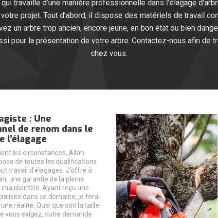
ui travaille d’une manière professionnelle dans l’élagage d’arbre
votre projet. Tout d’abord, il dispose des matériels de travail co
ez un arbre trop ancien, encore jeune, en bon état ou bien dan
aussi pour la présentation de votre arbre. Contactez-nous afin de t
chez vous.
agiste : Une
nnel de renom dans le
e l’élagage
ent les circonstances, Allan
ose de toutes les qualifications
ut travail d’élagages. J’offre à
in, une garantie de la pleine
e ma clientèle. Ayant reçu une
ialisée dans ce domaine, je ferai
une réalité. Quel que soit la taille
ue vous exigez, votre demande