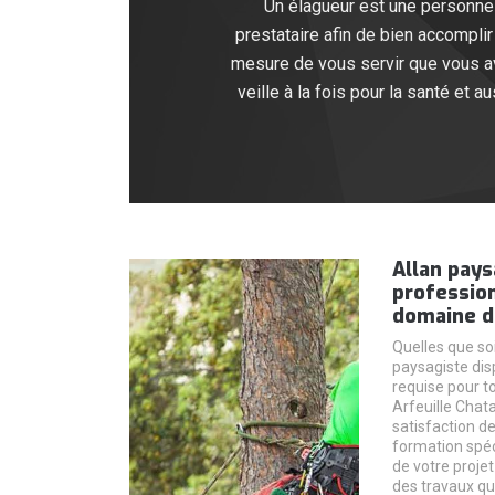
Un élagueur est une personne q
prestataire afin de bien accomplir 
mesure de vous servir que vous av
veille à la fois pour la santé et 
Allan pays
professio
domaine d
Quelles que soi
paysagiste disp
requise pour to
Arfeuille Chata
satisfaction d
formation spéc
de votre projet 
des travaux q