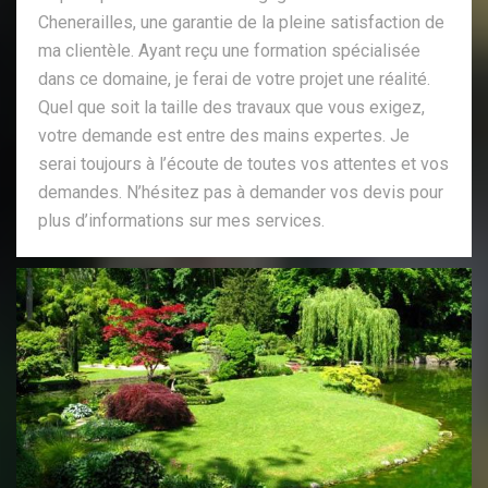
Chenerailles, une garantie de la pleine satisfaction de
ma clientèle. Ayant reçu une formation spécialisée
dans ce domaine, je ferai de votre projet une réalité.
Quel que soit la taille des travaux que vous exigez,
votre demande est entre des mains expertes. Je
serai toujours à l’écoute de toutes vos attentes et vos
demandes. N’hésitez pas à demander vos devis pour
plus d’informations sur mes services.