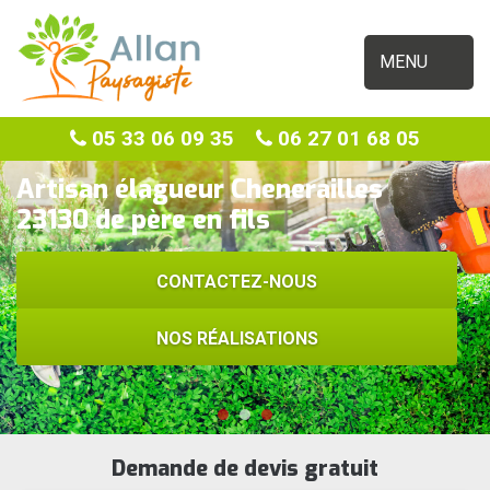
MENU
05 33 06 09 35
06 27 01 68 05
Artisan élagueur Chenerailles
23130 de père en fils
CONTACTEZ-NOUS
NOS RÉALISATIONS
Demande de devis gratuit