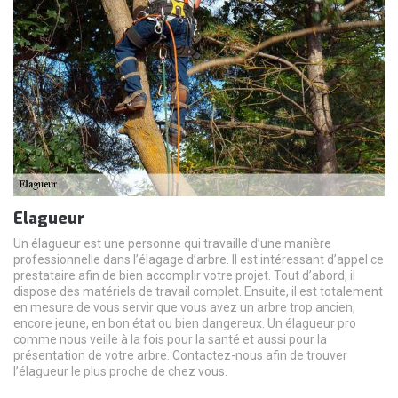
Elagueur
Un élagueur est une personne qui travaille d’une manière
professionnelle dans l’élagage d’arbre. Il est intéressant d’appel ce
prestataire afin de bien accomplir votre projet. Tout d’abord, il
dispose des matériels de travail complet. Ensuite, il est totalement
en mesure de vous servir que vous avez un arbre trop ancien,
encore jeune, en bon état ou bien dangereux. Un élagueur pro
comme nous veille à la fois pour la santé et aussi pour la
présentation de votre arbre. Contactez-nous afin de trouver
l’élagueur le plus proche de chez vous.