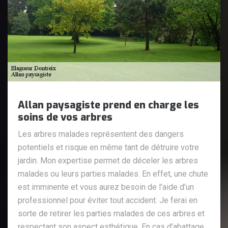
Allan paysagiste prend en charge les
soins de vos arbres
Les arbres malades représentent des dangers
potentiels et risque en même tant de détruire votre
jardin. Mon expertise permet de déceler les arbres
malades ou leurs parties malades. En effet, une chute
est imminente et vous aurez besoin de l’aide d’un
professionnel pour éviter tout accident. Je ferai en
sorte de retirer les parties malades de ces arbres et
respectant son aspect esthétique. En cas d’abattage,