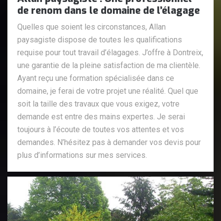
de renom dans le domaine de l’élagage
Quelles que soient les circonstances, Allan
paysagiste dispose de toutes les qualifications
requise pour tout travail d’élagages. J’offre à Dontreix,
une garantie de la pleine satisfaction de ma clientèle.
Ayant reçu une formation spécialisée dans ce
domaine, je ferai de votre projet une réalité. Quel que
soit la taille des travaux que vous exigez, votre
demande est entre des mains expertes. Je serai
toujours à l’écoute de toutes vos attentes et vos
demandes. N’hésitez pas à demander vos devis pour
plus d’informations sur mes services.