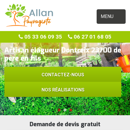
MENU
05 33 06 09 35
06 27 01 68 05
Artisan élagueur Dontreix 23700 de
père en fils
CONTACTEZ-NOUS
NOS RÉALISATIONS
Demande de devis gratuit