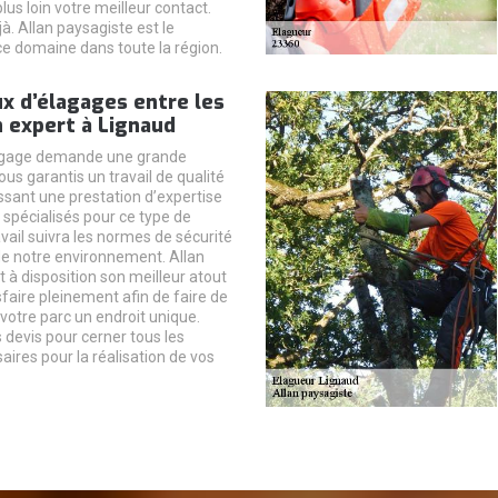
us loin votre meilleur contact.
à. Allan paysagiste est le
ce domaine dans toute la région.
x d’élagages entre les
 expert à Lignaud
élagage demande une grande
ous garantis un travail de qualité
ssant une prestation d’expertise
 spécialisés pour ce type de
avail suivra les normes de sécurité
de notre environnement. Allan
 à disposition son meilleur atout
faire pleinement afin de faire de
 votre parc un endroit unique.
evis pour cerner tous les
ires pour la réalisation de vos