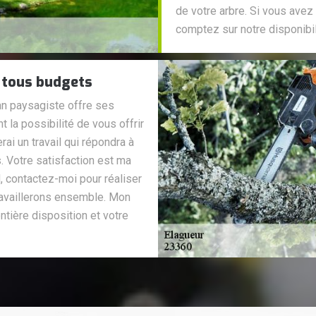
de votre arbre. Si vous avez
comptez sur notre disponibi
à tous budgets
an paysagiste offre ses
 la possibilité de vous offrir
ai un travail qui répondra à
 Votre satisfaction est ma
d, contactez-moi pour réaliser
ravaillerons ensemble. Mon
ntière disposition et votre