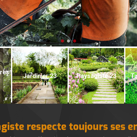
bres
Jardinier 23
Paysagiste 23
Ta
giste respecte toujours ses