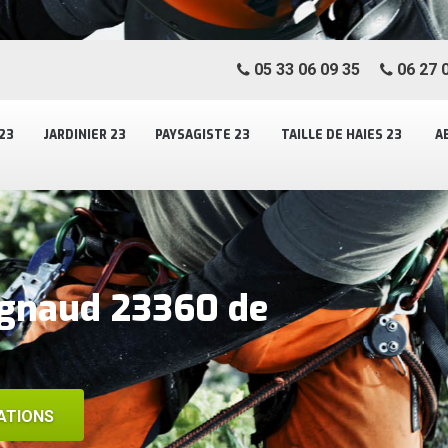
05 33 06 09 35
06 27 0
23
JARDINIER 23
PAYSAGISTE 23
TAILLE DE HAIES 23
A
ignaud 23360 de
ATIONS