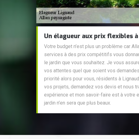
Un élagueur aux prix flexibles 
Votre budget n’est plus un problème car All
services à des prix compétitifs vous donnant
le jardin que vous souhaitez. Je vous assurer
vos attentes quel que soient vos demandes.
priorité alors pour vous, résidents à Lignau
vos projets, demandez vos devis et nous t
expérience et mon savoir-faire est à votre e
jardin n’en sera que plus beaux.