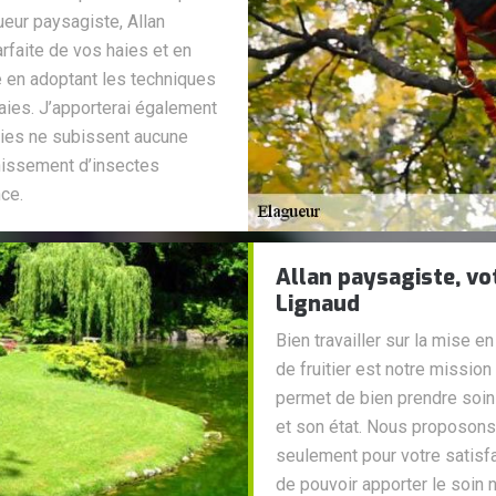
gueur paysagiste, Allan
arfaite de vos haies et en
 en adoptant les techniques
haies. J’apporterai également
aies ne subissent aucune
ahissement d’insectes
nce.
Allan paysagiste, vo
Lignaud
Bien travailler sur la mise e
de fruitier est notre missio
permet de bien prendre soin
et son état. Nous proposons 
seulement pour votre satisfac
de pouvoir apporter le soin 