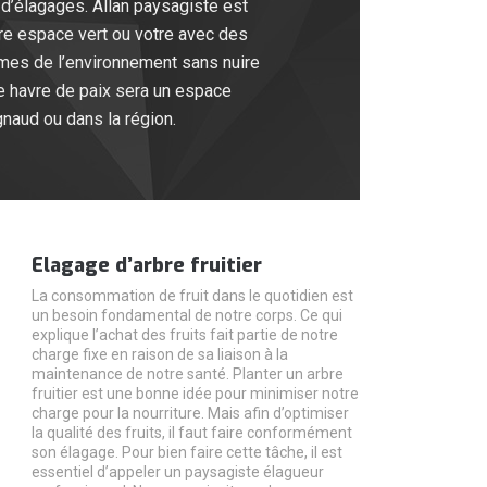
d’élagages. Allan paysagiste est
tre espace vert ou votre avec des
rmes de l’environnement sans nuire
e havre de paix sera un espace
gnaud ou dans la région.
Elagage d’arbre fruitier
La consommation de fruit dans le quotidien est
un besoin fondamental de notre corps. Ce qui
explique l’achat des fruits fait partie de notre
charge fixe en raison de sa liaison à la
maintenance de notre santé. Planter un arbre
fruitier est une bonne idée pour minimiser notre
charge pour la nourriture. Mais afin d’optimiser
la qualité des fruits, il faut faire conformément
son élagage. Pour bien faire cette tâche, il est
essentiel d’appeler un paysagiste élagueur