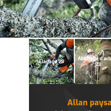
Abattage d'ar
Elagage 23
23
Allan paysa