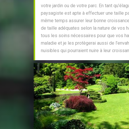
votre jardin ou de votre parc. En tant qu’éla
paysagiste est apte à effectuer une taille p
même temps assurer leur bonne croissance
de taille adéquates selon la nature de vos 
tous les soins nécessaires pour que vos h
maladie et je les protègerai aussi de l’env
nuisibles qui pourraient nuire à leur croissa