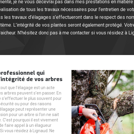
imenté, je ne vous décevrai pas dans mes prestations en matière 
éalisation de tous les travaux nécessaires pour l’entretien de vo
ous les travaux d’élagages s’effectueront dans le respect des no
tème. L’intégrité de vos plantes seront également protégé. Votr
fraicheur. N’hésitez donc pas à me contacter si vous résidez à Li
rofessionnel qui
’intégrité de vos arbres
out que l’élagage est un acte
 les arbres peuvent s’en passer. En
e s’effectuer le plus souvent pour
sécurité ou pour des raisons
’élagage peut représenter une
sion pour un arbre si l’on ne sait
. C’est pourquoi il est vivement
 faire appel à un élagueur
 Si vous résidez à Lignaud. Ne