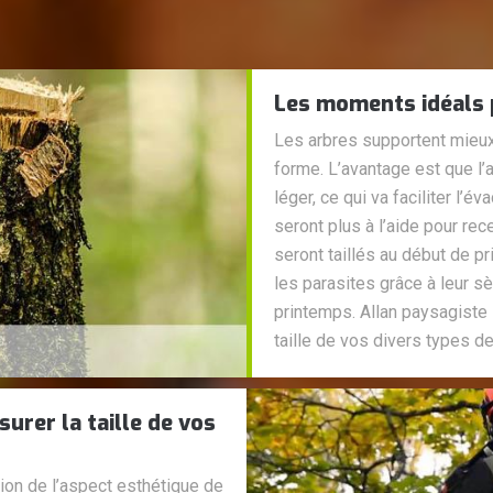
Les moments idéals p
Les arbres supportent mieux l
forme. L’avantage est que l’
léger, ce qui va faciliter l’
seront plus à l’aide pour rece
seront taillés au début de p
les parasites grâce à leur sè
printemps. Allan paysagiste 
taille de vos divers types de
urer la taille de vos
tion de l’aspect esthétique de