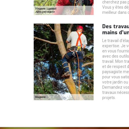
cherchez pas pl
Vous y êtes déj
meilleur dans 
Des travau
mains d’un
Le travail d’
expertise. Je v
en vous fourni
avec des outils
travail. Mon tr
et de respect 
paysagiste met
pour vous satis
votre jardin ou
Demandez vos d
travaux nécessa
projets.