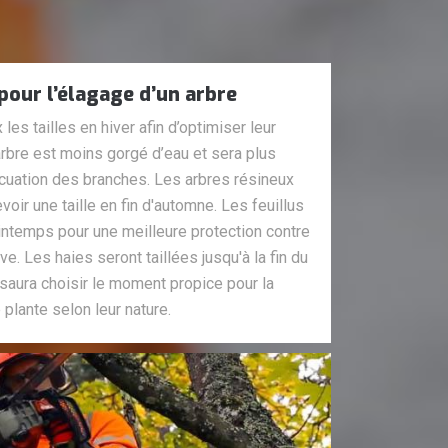
our l’élagage d’un arbre
es tailles en hiver afin d’optimiser leur
arbre est moins gorgé d’eau et sera plus
évacuation des branches. Les arbres résineux
voir une taille en fin d'automne. Les feuillus
rintemps pour une meilleure protection contre
ve. Les haies seront taillées jusqu'à la fin du
saura choisir le moment propice pour la
 plante selon leur nature.