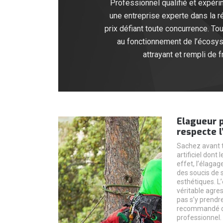
Professionnel qualifié et expér
une entreprise experte dans la r
prix défiant toute concurrence. T
au fonctionnement de l’écosys
attrayant et rempli de 
Elagueur p
respecte l
Sachez avant t
artificiel dont
effet, l’élagag
des soucis de 
esthétiques. L
véritable agres
pas s’y prendre
recommandé de
professionnel.