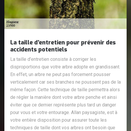
La taille d’entretien pour prévenir des
accidents potentiels
La taille d’entretien consiste à corriger les
disproportions que votre arbre adopte en grandissant.
En effet, un arbre ne peut pas forcement pousser
verticalement car ses branches ne poussent pas de la
même façon. Cette technique de taille permettra alors
de régler la manière dont votre arbre penche et ainsi
éviter que ce dernier représente plus tard un danger
pour vous et votre entourage. Allan paysagiste, est à
votre entière disposition pour assurer toute les
techniques de taille dont vos arbres ont besoin que