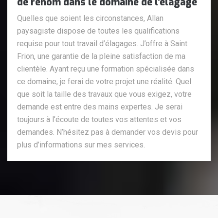
de renom dans le domaine de l’élagage
Quelles que soient les circonstances, Allan
paysagiste dispose de toutes les qualifications
requise pour tout travail d’élagages. J’offre à Saint
Frion, une garantie de la pleine satisfaction de ma
clientèle. Ayant reçu une formation spécialisée dans
ce domaine, je ferai de votre projet une réalité. Quel
que soit la taille des travaux que vous exigez, votre
demande est entre des mains expertes. Je serai
toujours à l’écoute de toutes vos attentes et vos
demandes. N’hésitez pas à demander vos devis pour
plus d’informations sur mes services.