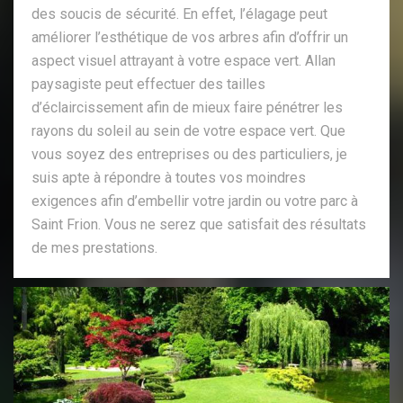
des soucis de sécurité. En effet, l’élagage peut
améliorer l’esthétique de vos arbres afin d’offrir un
aspect visuel attrayant à votre espace vert. Allan
paysagiste peut effectuer des tailles
d’éclaircissement afin de mieux faire pénétrer les
rayons du soleil au sein de votre espace vert. Que
vous soyez des entreprises ou des particuliers, je
suis apte à répondre à toutes vos moindres
exigences afin d’embellir votre jardin ou votre parc à
Saint Frion. Vous ne serez que satisfait des résultats
de mes prestations.