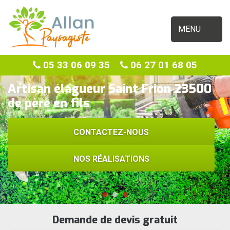
MENU
05 33 06 09 35
06 27 01 68 05
Artisan élagueur Saint Frion 23500
de père en fils
CONTACTEZ-NOUS
NOS RÉALISATIONS
Demande de devis gratuit