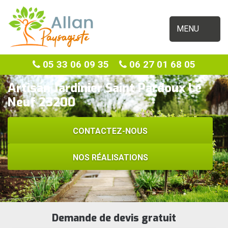
MENU
05 33 06 09 35
06 27 01 68 05
Artisan Jardinier Saint Pardoux Le
Neuf 23200
CONTACTEZ-NOUS
NOS RÉALISATIONS
Demande de devis gratuit