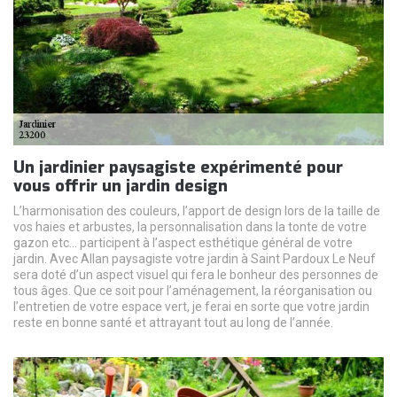
Un jardinier paysagiste expérimenté pour
vous offrir un jardin design
L’harmonisation des couleurs, l’apport de design lors de la taille de
vos haies et arbustes, la personnalisation dans la tonte de votre
gazon etc… participent à l’aspect esthétique général de votre
jardin. Avec Allan paysagiste votre jardin à Saint Pardoux Le Neuf
sera doté d’un aspect visuel qui fera le bonheur des personnes de
tous âges. Que ce soit pour l’aménagement, la réorganisation ou
l’entretien de votre espace vert, je ferai en sorte que votre jardin
reste en bonne santé et attrayant tout au long de l’année.