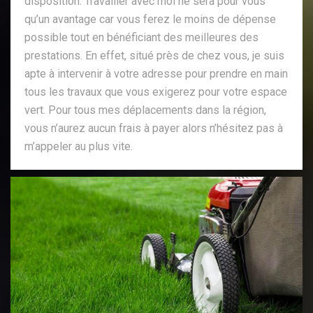
disposition. Travailler avec moi ne sera pour vous
qu’un avantage car vous ferez le moins de dépense
possible tout en bénéficiant des meilleures des
prestations. En effet, situé près de chez vous, je suis
apte à intervenir à votre adresse pour prendre en main
tous les travaux que vous exigerez pour votre espace
vert. Pour tous mes déplacements dans la région,
vous n’aurez aucun frais à payer alors n’hésitez pas à
m’appeler au plus vite.