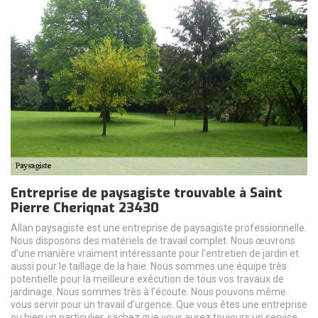
Entreprise de paysagiste trouvable à Saint
Pierre Cheriqnat 23430
Allan paysagiste est une entreprise de paysagiste professionnelle.
Nous disposons des matériels de travail complet. Nous œuvrons
d’une manière vraiment intéressante pour l’entretien de jardin et
aussi pour le taillage de la haie. Nous sommes une équipe très
potentielle pour la meilleure exécution de tous vos travaux de
jardinage. Nous sommes très à l’écoute. Nous pouvons même
vous servir pour un travail d’urgence. Que vous êtes une entreprise
ou bien un particulier, sachez que vous aurez toujours un service