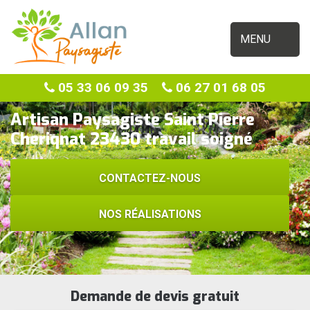
MENU
05 33 06 09 35
06 27 01 68 05
Artisan Paysagiste Saint Pierre
Cheriqnat 23430 travail soigné
CONTACTEZ-NOUS
NOS RÉALISATIONS
Demande de devis gratuit