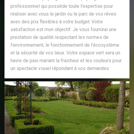
professionnel qui possède toute l’expertise pour
réaliser avec vous le jardin ou le parc de vos rêves
avec des prix flexibles à votre budget. Votre
satisfaction est mon objectif. Je vous fournirai une
prestation de qualité respectant les normes de
l’environnement, le fonctionnement de l’écosystème
et la sécurité de vos lieux. Votre espace vert sera un
havre de paix mariant la fraicheur et les couleurs pour
un spectacle visuel répondant à vos demandes.