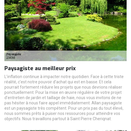
Paysagiste au meilleur prix
L’inflation continue à impacter notre quotidien. Face à cette triste
réalité, c’est notre pouvoir d’achat qui est en basse. Et cela
pourrait fortement réduire les projets que nous devrions réaliser
ponctuellement. Pour la mise en œuvre régulière de votre projet
d’entretien de jardin et taillage de haie, nous vous invitons de ne
pas hésiter à nous faire appel immédiatement. Allan paysagiste
est un paysagiste très compétent. Pour un prix pas du tout élevé,
nous sommes prêts à puiser nos ressources pour atteindre vos
objectifs. Nous travaillons partout à Saint Pierre Cheriqnat.