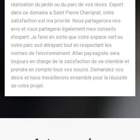
réalisation du jardin ou du parc de vos rêves. Expert
dans ce domaine a Saint Pierre Cheriqnat, votre
satisfaction est ma priorité. Nous partagerons nos
avis et vous partagerai également mes conseils
d’expert. Je ferai en sorte que votre espace vert ou
votre parc soit attrayant tout en respectant les
normes de l’environnement. Allan paysagiste sera
toujours en charge de la satisfaction de sa clientèle et
prendra en compte tous vos soucis. Demandez vos
devis et nous travaillerons ensemble pour la réussite
de votre projet.