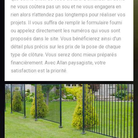
ne vous coûtera pas un sou et ne vous engagera en
rien alors n’attendez pas longtemps pour réaliser vos
projets. Il vous suffira de remplir le formulaire fourni
ou appelez directement les numéros qui vous sont
proposés dans le site. Vous bénéficierez ainsi d’un
détail plus précis sur les prix de la pose de chaque
type de clôture. Vous serez donc mieux préparés
financièrement. Avec Allan paysagiste, votre
satisfaction est la priorité.