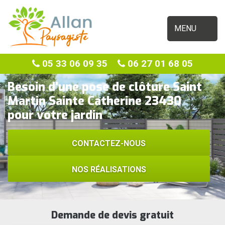
MENU
05 33 06 09 35
06 27 01 68 05
Besoin d'une pose de clôture Saint
Martin Sainte Catherine 23430
pour votre jardin
CONTACTEZ-NOUS
NOS RÉALISATIONS
Demande de devis gratuit