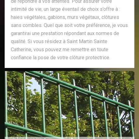
de répondre à vos attentes. Pour assurer votre
intimité de vie, un large éventail de choix s’offre à :
haies végétales, gabions, murs végétaux, clôtures
sans combles. Quel que soit votre préférence, je vous
garantirai une prestation répondant aux normes de
qualité. Si vous résidez à Saint Martin Sainte
Catherine, vous pouvez me remettre en toute
confiance la pose de votre clôture protectrice.